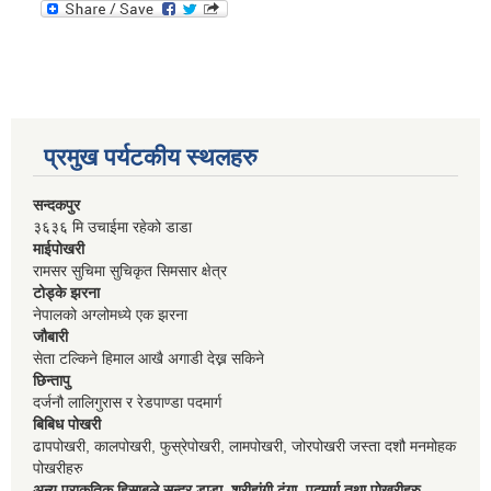
प्रमुख पर्यटकीय स्थलहरु
सन्दकपुर
३६३६ मि उचाईमा रहेको डाडा
माईपोखरी
रामसर सुचिमा सुचिकृत सिमसार क्षेत्र
टोड्के झरना
नेपालको अग्लोमध्ये एक झरना
जौबारी
सेता टल्किने हिमाल आखै अगाडी देख्न सकिने
छिन्तापु
दर्जनौ लालिगुरास र रेडपाण्डा पदमार्ग
बिबिध पोखरी
ढापपोखरी, कालपोखरी, फुस्रेपोखरी, लामपोखरी, जोरपोखरी जस्ता दशौ मनमोहक
पोखरीहरु
अन्य प्राकृतिक हिसाबले सुन्दर डाडा, श्रीहांगी ढुंगा, पदमार्ग तथा पोखरीहरु