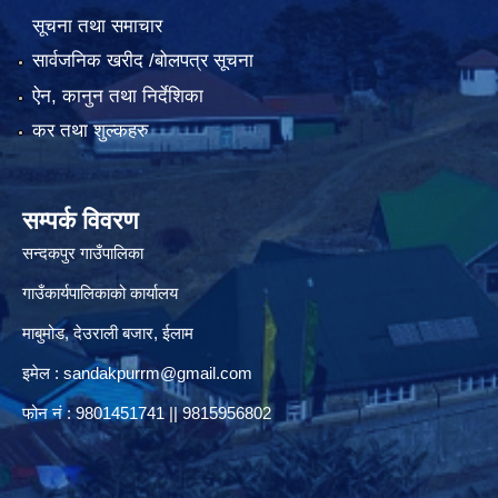
सूचना तथा समाचार
सार्वजनिक खरीद /बोलपत्र सूचना
ऐन, कानुन तथा निर्देशिका
कर तथा शुल्कहरु
सम्पर्क विवरण
सन्दकपुर गाउँपालिका
गाउँकार्यपालिकाको कार्यालय
माबुमोड, देउराली बजार, ईलाम
इमेल :
sandakpurrm@gmail.com
फोन नं : 9801451741 || 9815956802