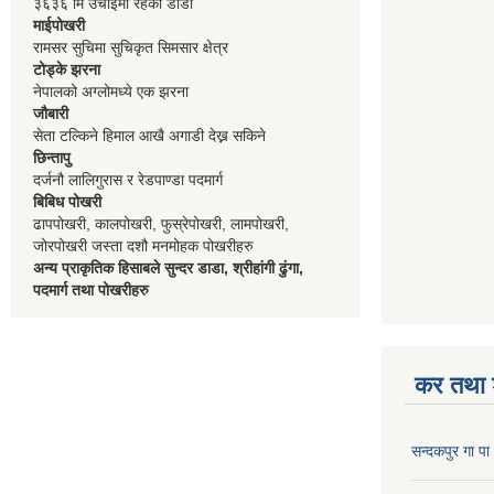
३६३६ मि उचाईमा रहेको डाडा
माईपोखरी
रामसर सुचिमा सुचिकृत सिमसार क्षेत्र
टोड्के झरना
नेपालको अग्लोमध्ये एक झरना
जौबारी
सेता टल्किने हिमाल आखै अगाडी देख्न सकिने
छिन्तापु
दर्जनौ लालिगुरास र रेडपाण्डा पदमार्ग
बिबिध पोखरी
ढापपोखरी, कालपोखरी, फुस्रेपोखरी, लामपोखरी,
जोरपोखरी जस्ता दशौ मनमोहक पोखरीहरु
अन्य प्राकृतिक हिसाबले सुन्दर डाडा, श्रीहांगी ढुंगा,
पदमार्ग तथा पोखरीहरु
कर तथा श
सन्दकपुर गा 