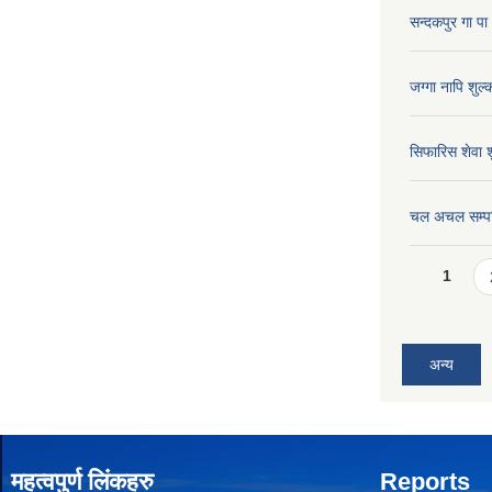
सन्दकपुर गा 
जग्गा नापि शु
सिफारिस शेवा
चल अचल सम्प
Pages
1
अन्य
महत्वपुर्ण लिंकहरु
Reports