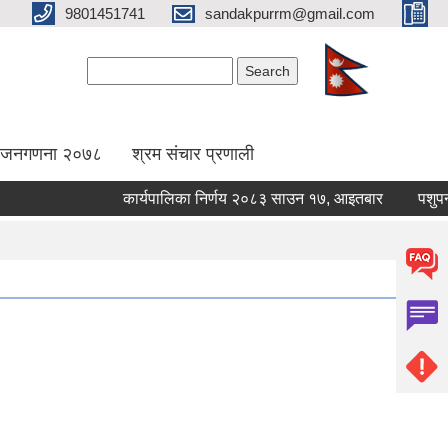
9801451741
sandakpurrm@gmail.com
Search form
Search
िय जनगणना २०७८
श्रम संचार प्रणाली
कार्यपालिका निर्णय २०८३ साउन १७, आइतबार
पशुपन्छीम