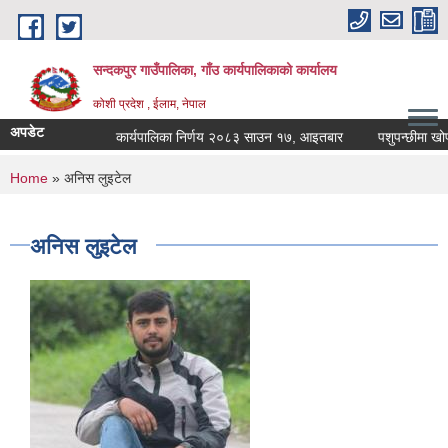
Skip to main content
सन्दकपुर गाउँपालिका, गाँउ कार्यपालिकाको कार्यालय
कोशी प्रदेश , ईलाम, नेपाल
अपडेट
कार्यपालिका निर्णय २०८३ साउन १७, आइतबार
पशुपन्छीमा खोप का
You are here
Home
» अनिस लुइटेल
अनिस लुइटेल