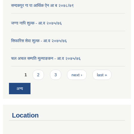
सन्दकपुर गा पा आर्थिक ऐन आ ब २०७८/७९
जग्गा नापि शुल्क - आ.व २०७५/७६
सिफारिस शेवा शुल्क - आ.व २०७५/७६
चल अचल सम्पति मूल्याङकन - आ.व २०७५/७६
Pages
1
2
3
next ›
last »
अन्य
Location