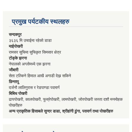
प्रमुख पर्यटकीय स्थलहरु
सन्दकपुर
३६३६ मि उचाईमा रहेको डाडा
माईपोखरी
रामसर सुचिमा सुचिकृत सिमसार क्षेत्र
टोड्के झरना
नेपालको अग्लोमध्ये एक झरना
जौबारी
सेता टल्किने हिमाल आखै अगाडी देख्न सकिने
छिन्तापु
दर्जनौ लालिगुरास र रेडपाण्डा पदमार्ग
बिबिध पोखरी
ढापपोखरी, कालपोखरी, फुस्रेपोखरी, लामपोखरी, जोरपोखरी जस्ता दशौ मनमोहक
पोखरीहरु
अन्य प्राकृतिक हिसाबले सुन्दर डाडा, श्रीहांगी ढुंगा, पदमार्ग तथा पोखरीहरु