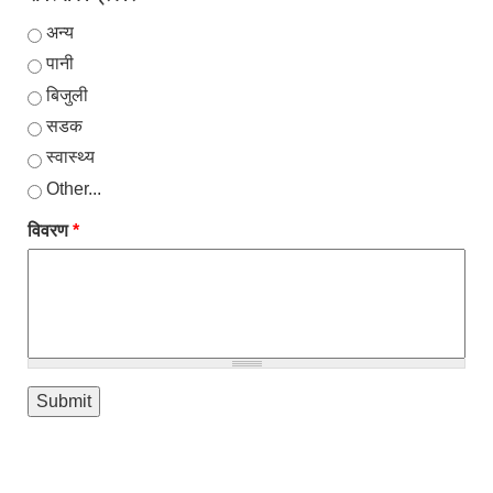
अन्य
पानी
बिजुली
सडक
स्वास्थ्य
Other...
विवरण
*