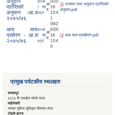
अनुदान
७५
अ
0/20
आ
राजस्व तथा अनुदान प्राप्तिको
प्राप्तिको
/
सा
18 -
य
अनुमान.pdf
अनुमान -आ.व
७६
र
13:4
२०७५/७६
1
09/2
आय व्यय
७५
अ
0/20
आ
प्रक्षेपण - आ.व
/
सा
18 -
आय व्यय प्रक्छेपण.pdf
य
२०७५/७६
७६
र
13:4
0
प्रमुख पर्यटकीय स्थलहरु
सन्दकपुर
३६३६ मि उचाईमा रहेको डाडा
माईपोखरी
रामसर सुचिमा सुचिकृत सिमसार क्षेत्र
टोड्के झरना