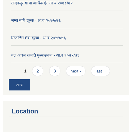
सन्दकपुर गा पा आर्थिक ऐन आ ब २०७८/७९
जग्गा नापि शुल्क - आ.व २०७५/७६
सिफारिस शेवा शुल्क - आ.व २०७५/७६
चल अचल सम्पति मूल्याङकन - आ.व २०७५/७६
Pages
1
2
3
next ›
last »
अन्य
Location