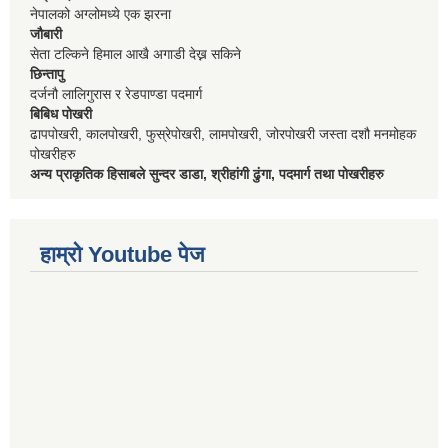
नेपालको अग्लोमध्ये एक झरना
जौबारी
सेता टल्किने हिमाल आखै अगाडी देख्न सकिने
छिन्तापु
दर्जनौ लालिगुरास र रेडपाण्डा पदमार्ग
बिबिध पोखरी
ढापपोखरी, कालपोखरी, फुस्रेपोखरी, लामपोखरी, जोरपोखरी जस्ता दशौ मनमोहक
पोखरीहरु
अन्य प्राकृतिक हिसाबले सुन्दर डाडा, श्रीहांगी ढुंगा, पदमार्ग तथा पोखरीहरु
हाम्रो Youtube पेज