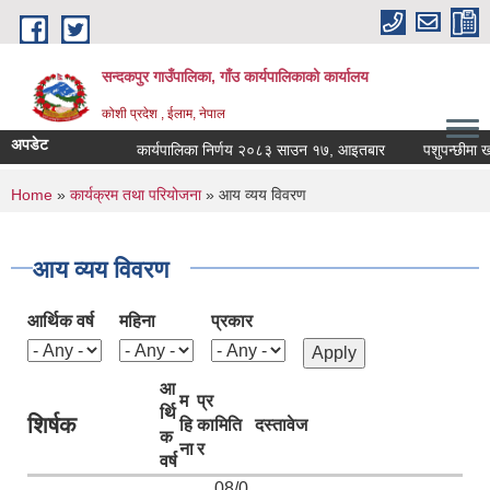
Skip to main content
सन्दकपुर गाउँपालिका, गाँउ कार्यपालिकाको कार्यालय
कोशी प्रदेश , ईलाम, नेपाल
अपडेट
कार्यपालिका निर्णय २०८३ साउन १७, आइतबार
पशुपन्छीमा खोप
You are here
Home
»
कार्यक्रम तथा परियोजना
» आय व्यय विवरण
आय व्यय विवरण
आर्थिक वर्ष
महिना
प्रकार
आ
म
प्र
र्थि
शिर्षक
हि
का
मिति
दस्तावेज
क
ना
र
वर्ष
08/0