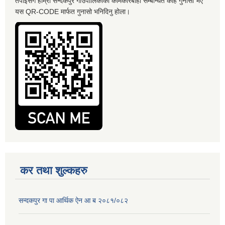
तपाईसँग हाम्रो सन्दकपुर गाँउपालिकाको कामकारबाही सम्बन्धित केहि गुनासो भए
यस QR-CODE मार्फत गुनासो भनिदिनु होला।
कर तथा शुल्कहरु
सन्दकपुर गा पा आर्थिक ऐन आ ब २०८१/०८२