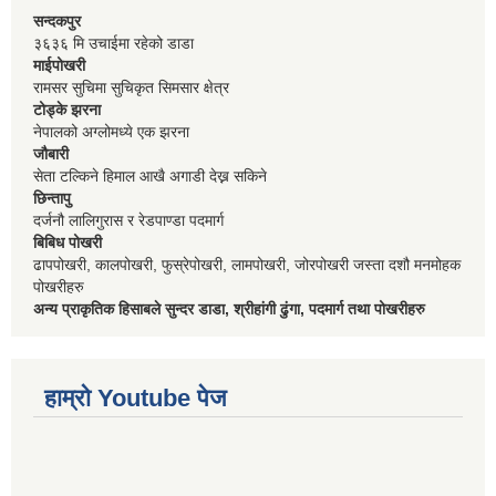
सन्दकपुर
३६३६ मि उचाईमा रहेको डाडा
माईपोखरी
रामसर सुचिमा सुचिकृत सिमसार क्षेत्र
टोड्के झरना
नेपालको अग्लोमध्ये एक झरना
जौबारी
सेता टल्किने हिमाल आखै अगाडी देख्न सकिने
छिन्तापु
दर्जनौ लालिगुरास र रेडपाण्डा पदमार्ग
बिबिध पोखरी
ढापपोखरी, कालपोखरी, फुस्रेपोखरी, लामपोखरी, जोरपोखरी जस्ता दशौ मनमोहक
पोखरीहरु
अन्य प्राकृतिक हिसाबले सुन्दर डाडा, श्रीहांगी ढुंगा, पदमार्ग तथा पोखरीहरु
हाम्रो Youtube पेज