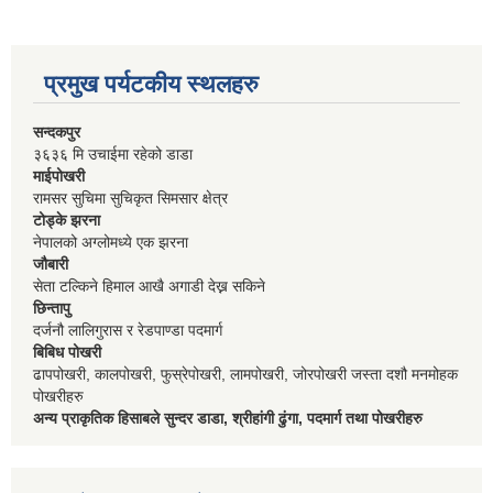
प्रमुख पर्यटकीय स्थलहरु
सन्दकपुर
३६३६ मि उचाईमा रहेको डाडा
माईपोखरी
रामसर सुचिमा सुचिकृत सिमसार क्षेत्र
टोड्के झरना
नेपालको अग्लोमध्ये एक झरना
जौबारी
सेता टल्किने हिमाल आखै अगाडी देख्न सकिने
छिन्तापु
दर्जनौ लालिगुरास र रेडपाण्डा पदमार्ग
बिबिध पोखरी
ढापपोखरी, कालपोखरी, फुस्रेपोखरी, लामपोखरी, जोरपोखरी जस्ता दशौ मनमोहक
पोखरीहरु
अन्य प्राकृतिक हिसाबले सुन्दर डाडा, श्रीहांगी ढुंगा, पदमार्ग तथा पोखरीहरु