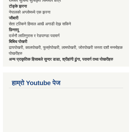
रामसर सुचिमा सुचिकृत सिमसार क्षेत्र
टोड्के झरना
नेपालको अग्लोमध्ये एक झरना
जौबारी
सेता टल्किने हिमाल आखै अगाडी देख्न सकिने
छिन्तापु
दर्जनौ लालिगुरास र रेडपाण्डा पदमार्ग
बिबिध पोखरी
ढापपोखरी, कालपोखरी, फुस्रेपोखरी, लामपोखरी, जोरपोखरी जस्ता दशौ मनमोहक
पोखरीहरु
अन्य प्राकृतिक हिसाबले सुन्दर डाडा, श्रीहांगी ढुंगा, पदमार्ग तथा पोखरीहरु
हाम्रो Youtube पेज