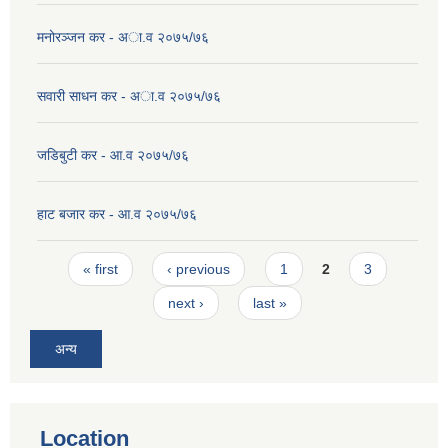
मनोरञ्जन कर - अा.व २०७५/७६
सवारी साधन कर - अा.व २०७५/७६
जडिबुटी कर - आ.व २०७५/७६
हाट बजार कर - आ.व २०७५/७६
Pages
« first
‹ previous
1
2
3
next ›
last »
अन्य
Location