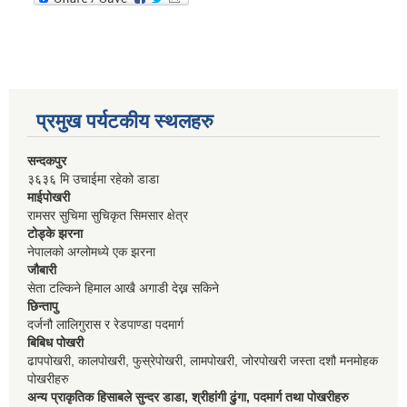
प्रमुख पर्यटकीय स्थलहरु
सन्दकपुर
३६३६ मि उचाईमा रहेको डाडा
माईपोखरी
रामसर सुचिमा सुचिकृत सिमसार क्षेत्र
टोड्के झरना
नेपालको अग्लोमध्ये एक झरना
जौबारी
सेता टल्किने हिमाल आखै अगाडी देख्न सकिने
छिन्तापु
दर्जनौ लालिगुरास र रेडपाण्डा पदमार्ग
बिबिध पोखरी
ढापपोखरी, कालपोखरी, फुस्रेपोखरी, लामपोखरी, जोरपोखरी जस्ता दशौ मनमोहक
पोखरीहरु
अन्य प्राकृतिक हिसाबले सुन्दर डाडा, श्रीहांगी ढुंगा, पदमार्ग तथा पोखरीहरु