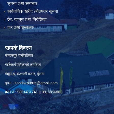
सूचना तथा समाचार
सार्वजनिक खरीद /बोलपत्र सूचना
ऐन, कानुन तथा निर्देशिका
कर तथा शुल्कहरु
सम्पर्क विवरण
सन्दकपुर गाउँपालिका
गाउँकार्यपालिकाको कार्यालय
माबुमोड, देउराली बजार, ईलाम
इमेल :
sandakpurrm@gmail.com
फोन नं : 9801451741 || 9815956802