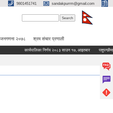
9801451741
sandakpurrm@gmail.com
Search form
Search
िय जनगणना २०७८
श्रम संचार प्रणाली
कार्यपालिका निर्णय २०८३ साउन १७, आइतबार
पशुपन्छीमा खोप