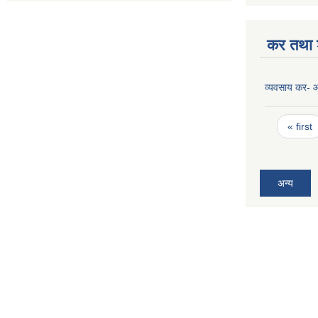
कर तथा श
व्यवसाय कर-
Pages
« first
अन्य