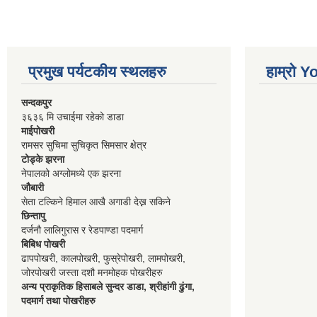
प्रमुख पर्यटकीय स्थलहरु
हाम्रो 
सन्दकपुर
३६३६ मि उचाईमा रहेको डाडा
माईपोखरी
रामसर सुचिमा सुचिकृत सिमसार क्षेत्र
टोड्के झरना
नेपालको अग्लोमध्ये एक झरना
जौबारी
सेता टल्किने हिमाल आखै अगाडी देख्न सकिने
छिन्तापु
दर्जनौ लालिगुरास र रेडपाण्डा पदमार्ग
बिबिध पोखरी
ढापपोखरी, कालपोखरी, फुस्रेपोखरी, लामपोखरी,
जोरपोखरी जस्ता दशौ मनमोहक पोखरीहरु
अन्य प्राकृतिक हिसाबले सुन्दर डाडा, श्रीहांगी ढुंगा,
पदमार्ग तथा पोखरीहरु