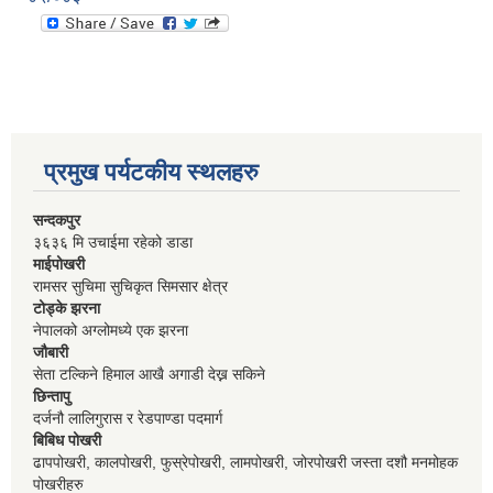
प्रमुख पर्यटकीय स्थलहरु
सन्दकपुर
३६३६ मि उचाईमा रहेको डाडा
माईपोखरी
रामसर सुचिमा सुचिकृत सिमसार क्षेत्र
टोड्के झरना
नेपालको अग्लोमध्ये एक झरना
जौबारी
सेता टल्किने हिमाल आखै अगाडी देख्न सकिने
छिन्तापु
दर्जनौ लालिगुरास र रेडपाण्डा पदमार्ग
बिबिध पोखरी
ढापपोखरी, कालपोखरी, फुस्रेपोखरी, लामपोखरी, जोरपोखरी जस्ता दशौ मनमोहक
पोखरीहरु