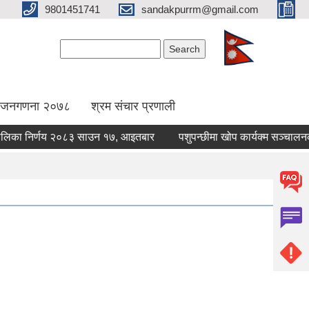
9801451741
sandakpurrm@gmail.com
Search form
Search
िय जनगणना २०७८
श्रम संचार प्रणाली
ा निर्णय २०८३ साउन १७, आइतबार
पशुपन्छीमा खोप कार्यक्म सञ्चालनका ला