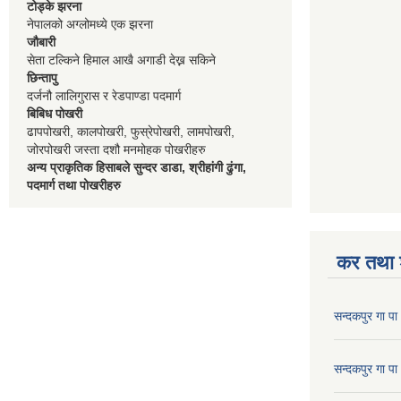
टोड्के झरना
नेपालको अग्लोमध्ये एक झरना
जौबारी
सेता टल्किने हिमाल आखै अगाडी देख्न सकिने
छिन्तापु
दर्जनौ लालिगुरास र रेडपाण्डा पदमार्ग
बिबिध पोखरी
ढापपोखरी, कालपोखरी, फुस्रेपोखरी, लामपोखरी,
जोरपोखरी जस्ता दशौ मनमोहक पोखरीहरु
अन्य प्राकृतिक हिसाबले सुन्दर डाडा, श्रीहांगी ढुंगा,
पदमार्ग तथा पोखरीहरु
कर तथा श
सन्दकपुर गा 
सन्दकपुर गा 