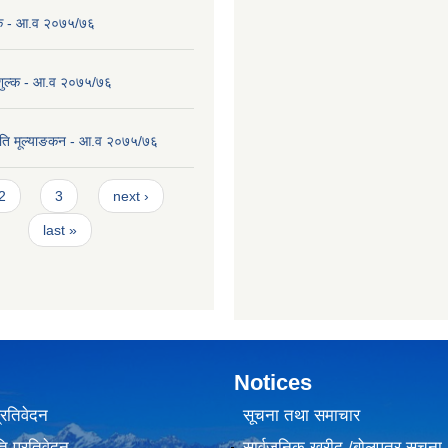
ल्क - आ.व २०७५/७६
 शुल्क - आ.व २०७५/७६
ति मूल्याङकन - आ.व २०७५/७६
2
3
next ›
last »
Notices
प्रतिवेदन
सूचना तथा समाचार
ि प्रतिवेदन
सार्वजनिक खरीद /बोलपत्र सूचना