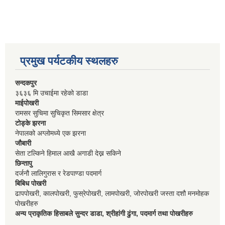
प्रमुख पर्यटकीय स्थलहरु
सन्दकपुर
३६३६ मि उचाईमा रहेको डाडा
माईपोखरी
रामसर सुचिमा सुचिकृत सिमसार क्षेत्र
टोड्के झरना
नेपालको अग्लोमध्ये एक झरना
जौबारी
सेता टल्किने हिमाल आखै अगाडी देख्न सकिने
छिन्तापु
दर्जनौ लालिगुरास र रेडपाण्डा पदमार्ग
बिबिध पोखरी
ढापपोखरी, कालपोखरी, फुस्रेपोखरी, लामपोखरी, जोरपोखरी जस्ता दशौ मनमोहक
पोखरीहरु
अन्य प्राकृतिक हिसाबले सुन्दर डाडा, श्रीहांगी ढुंगा, पदमार्ग तथा पोखरीहरु