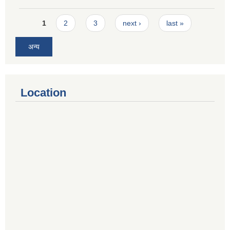
Pages
1
2
3
next ›
last »
अन्य
Location