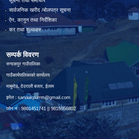
सूचना तथा समाचार
सार्वजनिक खरीद /बोलपत्र सूचना
ऐन, कानुन तथा निर्देशिका
कर तथा शुल्कहरु
सम्पर्क विवरण
सन्दकपुर गाउँपालिका
गाउँकार्यपालिकाको कार्यालय
माबुमोड, देउराली बजार, ईलाम
इमेल :
sandakpurrm@gmail.com
फोन नं : 9801451741 || 9815956802