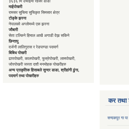
३६३६ मि उचाईमा रहेको डाडा
माईपोखरी
रामसर सुचिमा सुचिकृत सिमसार क्षेत्र
टोड्के झरना
नेपालको अग्लोमध्ये एक झरना
जौबारी
सेता टल्किने हिमाल आखै अगाडी देख्न सकिने
छिन्तापु
दर्जनौ लालिगुरास र रेडपाण्डा पदमार्ग
बिबिध पोखरी
ढापपोखरी, कालपोखरी, फुस्रेपोखरी, लामपोखरी,
जोरपोखरी जस्ता दशौ मनमोहक पोखरीहरु
अन्य प्राकृतिक हिसाबले सुन्दर डाडा, श्रीहांगी ढुंगा,
पदमार्ग तथा पोखरीहरु
कर तथा श
सन्दकपुर गा 