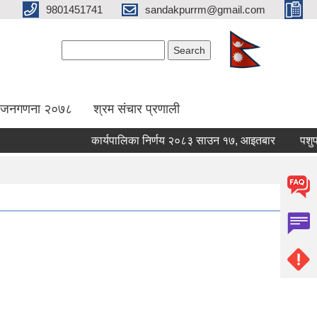
9801451741
sandakpurrm@gmail.com
Search form
Search
िय जनगणना २०७८
श्रम संचार प्रणाली
कार्यपालिका निर्णय २०८३ साउन १७, आइतबार
पशुपन्छी