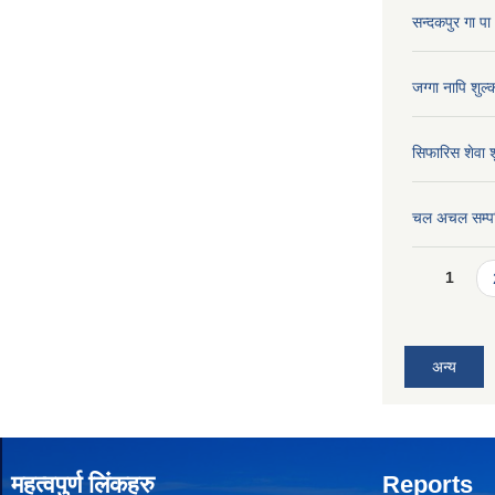
सन्दकपुर गा 
जग्गा नापि शु
सिफारिस शेवा
चल अचल सम्प
Pages
1
अन्य
महत्वपुर्ण लिंकहरु
Reports