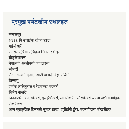
प्रमुख पर्यटकीय स्थलहरु
सन्दकपुर
३६३६ मि उचाईमा रहेको डाडा
माईपोखरी
रामसर सुचिमा सुचिकृत सिमसार क्षेत्र
टोड्के झरना
नेपालको अग्लोमध्ये एक झरना
जौबारी
सेता टल्किने हिमाल आखै अगाडी देख्न सकिने
छिन्तापु
दर्जनौ लालिगुरास र रेडपाण्डा पदमार्ग
बिबिध पोखरी
ढापपोखरी, कालपोखरी, फुस्रेपोखरी, लामपोखरी, जोरपोखरी जस्ता दशौ मनमोहक
पोखरीहरु
अन्य प्राकृतिक हिसाबले सुन्दर डाडा, श्रीहांगी ढुंगा, पदमार्ग तथा पोखरीहरु