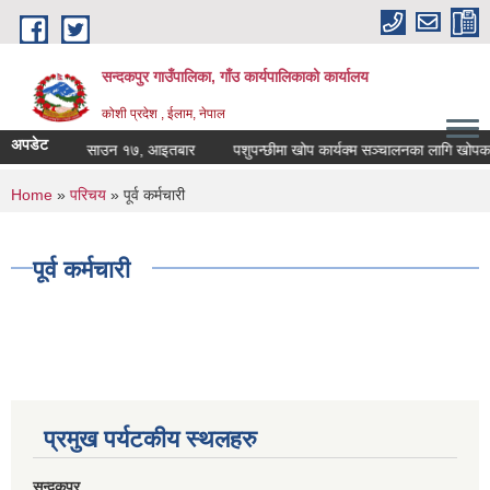
Skip to main content
सन्दकपुर गाउँपालिका, गाँउ कार्यपालिकाको कार्यालय
कोशी प्रदेश , ईलाम, नेपाल
अपडेट
 निर्णय २०८३ साउन १७, आइतबार
पशुपन्छीमा खोप कार्यक्म सञ्चालनका लागि खोपकर्ता
You are here
Home
»
परिचय
» पूर्व कर्मचारी
पूर्व कर्मचारी
प्रमुख पर्यटकीय स्थलहरु
सन्दकपुर