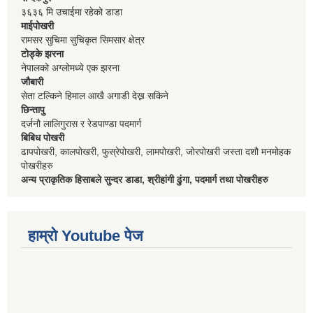
३६३६ मि उचाईमा रहेको डाडा
माईपोखरी
रामसर सुचिमा सुचिकृत सिमसार क्षेत्र
टोड्के झरना
नेपालको अग्लोमध्ये एक झरना
जौबारी
सेता टल्किने हिमाल आखै अगाडी देख्न सकिने
छिन्तापु
दर्जनौ लालिगुरास र रेडपाण्डा पदमार्ग
बिबिध पोखरी
ढापपोखरी, कालपोखरी, फुस्रेपोखरी, लामपोखरी, जोरपोखरी जस्ता दशौ मनमोहक
पोखरीहरु
अन्य प्राकृतिक हिसाबले सुन्दर डाडा, श्रीहांगी ढुंगा, पदमार्ग तथा पोखरीहरु
हाम्रो Youtube पेज