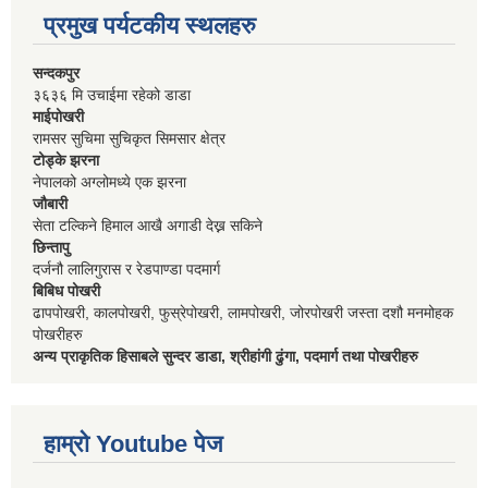
प्रमुख पर्यटकीय स्थलहरु
सन्दकपुर
३६३६ मि उचाईमा रहेको डाडा
माईपोखरी
रामसर सुचिमा सुचिकृत सिमसार क्षेत्र
टोड्के झरना
नेपालको अग्लोमध्ये एक झरना
जौबारी
सेता टल्किने हिमाल आखै अगाडी देख्न सकिने
छिन्तापु
दर्जनौ लालिगुरास र रेडपाण्डा पदमार्ग
बिबिध पोखरी
ढापपोखरी, कालपोखरी, फुस्रेपोखरी, लामपोखरी, जोरपोखरी जस्ता दशौ मनमोहक
पोखरीहरु
अन्य प्राकृतिक हिसाबले सुन्दर डाडा, श्रीहांगी ढुंगा, पदमार्ग तथा पोखरीहरु
हाम्रो Youtube पेज