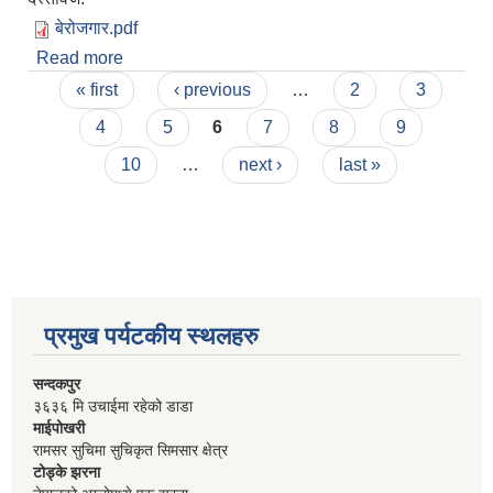
बेरोजगार.pdf
Read more
about बेरोजगार दर्ता फारम
Pages
« first
‹ previous
…
2
3
4
5
6
7
8
9
10
…
next ›
last »
प्रमुख पर्यटकीय स्थलहरु
सन्दकपुर
३६३६ मि उचाईमा रहेको डाडा
माईपोखरी
रामसर सुचिमा सुचिकृत सिमसार क्षेत्र
टोड्के झरना