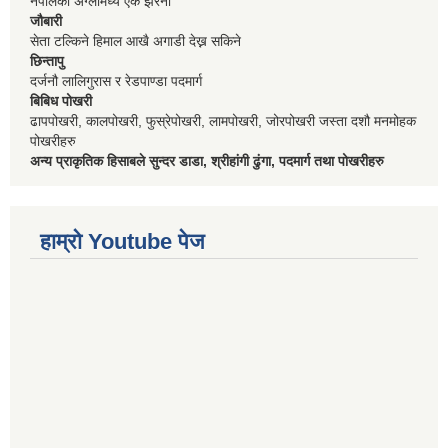
नेपालको अग्लोमध्ये एक झरना
जौबारी
सेता टल्किने हिमाल आखै अगाडी देख्न सकिने
छिन्तापु
दर्जनौ लालिगुरास र रेडपाण्डा पदमार्ग
बिबिध पोखरी
ढापपोखरी, कालपोखरी, फुस्रेपोखरी, लामपोखरी, जोरपोखरी जस्ता दशौ मनमोहक
पोखरीहरु
अन्य प्राकृतिक हिसाबले सुन्दर डाडा, श्रीहांगी ढुंगा, पदमार्ग तथा पोखरीहरु
हाम्रो Youtube पेज