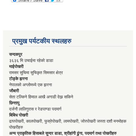
प्रमुख पर्यटकीय स्थलहरु
सन्दकपुर
३६३६ मि उचाईमा रहेको डाडा
माईपोखरी
रामसर सुचिमा सुचिकृत सिमसार क्षेत्र
टोड्के झरना
नेपालको अग्लोमध्ये एक झरना
जौबारी
सेता टल्किने हिमाल आखै अगाडी देख्न सकिने
छिन्तापु
दर्जनौ लालिगुरास र रेडपाण्डा पदमार्ग
बिबिध पोखरी
ढापपोखरी, कालपोखरी, फुस्रेपोखरी, लामपोखरी, जोरपोखरी जस्ता दशौ मनमोहक
पोखरीहरु
अन्य प्राकृतिक हिसाबले सुन्दर डाडा, श्रीहांगी ढुंगा, पदमार्ग तथा पोखरीहरु