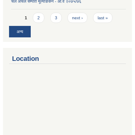
चल अचल सम्पति मूल्याङकन - आ.व २०७५/७६
Pages
1
2
3
next ›
last »
अन्य
Location