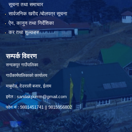
सूचना तथा समाचार
सार्वजनिक खरीद /बोलपत्र सूचना
ऐन, कानुन तथा निर्देशिका
कर तथा शुल्कहरु
सम्पर्क विवरण
सन्दकपुर गाउँपालिका
गाउँकार्यपालिकाको कार्यालय
माबुमोड, देउराली बजार, ईलाम
इमेल :
sandakpurrm@gmail.com
फोन नं : 9801451741 || 9815956802