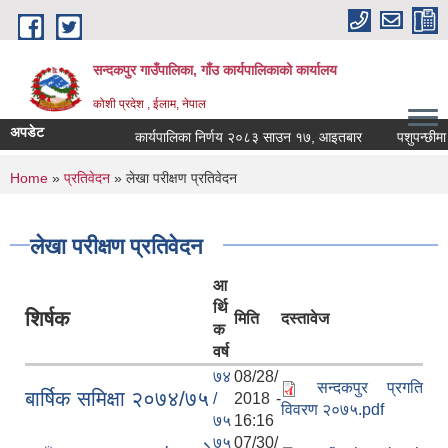
Skip to main content
सन्दकपुर गाउँपालिका, गाँउ कार्यपालिकाको कार्यालय
कोशी प्रदेश , ईलाम, नेपाल
अपडेट
कार्यपालिका निर्णय २०८३ साउन १७, आइतबार
पशुपन्छीमा खो
You are here
Home
»
प्रतिवेदन
» लेखा परीक्षण प्रतिवेदन
लेखा परीक्षण प्रतिवेदन
आ
र्थि
शिर्षक
मिति
दस्तावेज
क
वर्ष
७४
08/28/
सन्दकपुर प्रगति
बार्षिक समिक्षा २०७४/७५
/
2018 -
विवरण २०७५.pdf
७५
16:16
७५
07/30/