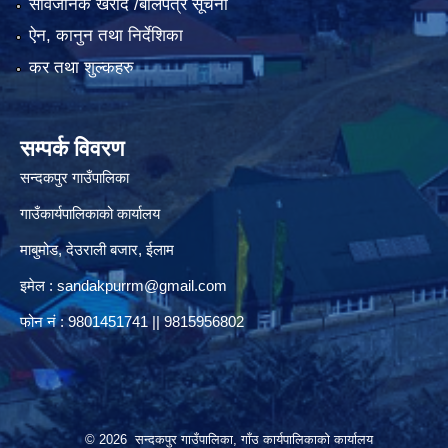
सार्वजनिक खरीद /बोलपत्र सूचना
ऐन, कानुन तथा निर्देशिका
कर तथा शुल्कहरु
सम्पर्क विवरण
सन्दकपुर गाउँपालिका
गाउँकार्यपालिकाको कार्यालय
माबुमोड, देउराली बजार, ईलाम
इमेल :
sandakpurrm@gmail.com
फोन नं : 9801451741 || 9815956802
© 2026 सन्दकपुर गाउँपालिका, गाँउ कार्यपालिकाको कार्यालय