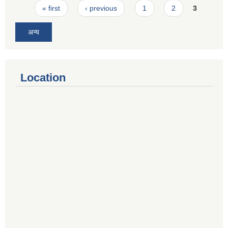
Pages
« first
‹ previous
1
2
3
अन्य
Location