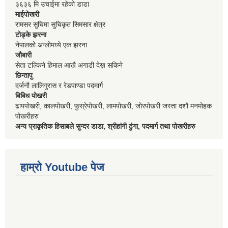
३६३६ मि उचाईमा रहेको डाडा
माईपोखरी
रामसर सुचिमा सुचिकृत सिमसार क्षेत्र
टोड्के झरना
नेपालको अग्लोमध्ये एक झरना
जौबारी
सेता टल्किने हिमाल आखै अगाडी देख्न सकिने
छिन्तापु
दर्जनौ लालिगुरास र रेडपाण्डा पदमार्ग
बिबिध पोखरी
ढापपोखरी, कालपोखरी, फुस्रेपोखरी, लामपोखरी, जोरपोखरी जस्ता दशौ मनमोहक
पोखरीहरु
अन्य प्राकृतिक हिसाबले सुन्दर डाडा, श्रीहांगी ढुंगा, पदमार्ग तथा पोखरीहरु
हाम्रो Youtube पेज