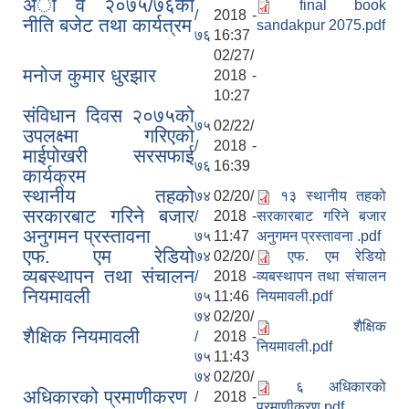
अा व २०७५/७६काे
final book
/
2018 -
नीति बजेट तथा कार्यत्रम
sandakpur 2075.pdf
७६
16:37
02/27/
मनोज कुमार धुरझार
2018 -
10:27
संविधान दिवस २०७५को
७५
02/22/
उपलक्ष्मा गरिएको
/
2018 -
माईपोखरी सरसफाई
७६
16:39
कार्यक्रम
स्थानीय तहको
७४
02/20/
१३ स्थानीय तहको
सरकारबाट गरिने बजार
/
2018 -
सरकारबाट गरिने बजार
अनुगमन प्रस्तावना
७५
11:47
अनुगमन प्रस्तावना .pdf
एफ. एम रेडियो
७४
02/20/
एफ. एम रेडियो
व्यबस्थापन तथा संचालन
/
2018 -
व्यबस्थापन तथा संचालन
नियमावली
७५
11:46
नियमावली.pdf
७४
02/20/
शैक्षिक
शैक्षिक नियमावली
/
2018 -
नियमावली.pdf
७५
11:43
७४
02/20/
६‍‍‍ अधिकारको
अधिकारको प्रमाणीकरण
/
2018 -
प्रमाणीकरण.pdf