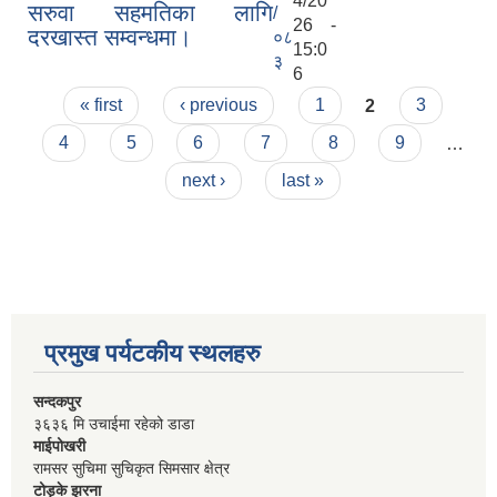
4/20
सरुवा सहमतिका लागि
/
26 -
दरखास्त सम्वन्धमा।
०८
15:0
३
6
Pages
« first
‹ previous
1
2
3
4
5
6
7
8
9
…
next ›
last »
प्रमुख पर्यटकीय स्थलहरु
सन्दकपुर
३६३६ मि उचाईमा रहेको डाडा
माईपोखरी
रामसर सुचिमा सुचिकृत सिमसार क्षेत्र
टोड्के झरना