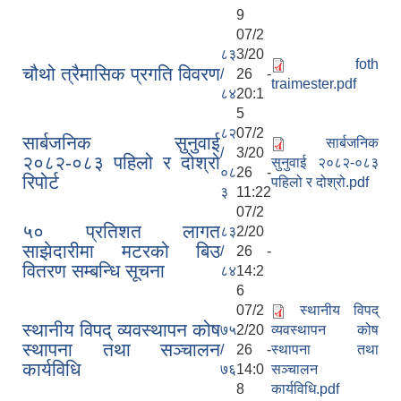
9
07/2
८३
3/20
foth
चौथो त्रैमासिक प्रगति विवरण
/
26 -
traimester.pdf
८४
20:1
5
८२
07/2
सार्बजनिक सुनुवाई
सार्बजनिक
/
3/20
२०८२-०८३ पहिलो र दोश्रो
सुनुवाई २०८२-०८३
०८
26 -
रिपोर्ट
पहिलो र दोश्रो.pdf
३
11:22
07/2
५० प्रतिशत लागत
८३
2/20
साझेदारीमा मटरको बिउ
/
26 -
वितरण सम्बन्धि सूचना
८४
14:2
6
07/2
स्थानीय विपद्
स्थानीय विपद् व्यवस्थापन कोष
७५
2/20
व्यवस्थापन कोष
स्थापना तथा सञ्चालन
/
26 -
स्थापना तथा
कार्यविधि
७६
14:0
सञ्चालन
8
कार्यविधि.pdf