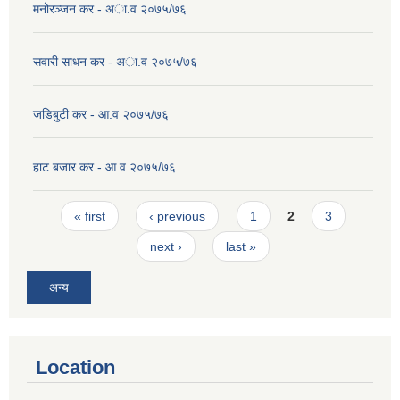
मनोरञ्जन कर - अा.व २०७५/७६
सवारी साधन कर - अा.व २०७५/७६
जडिबुटी कर - आ.व २०७५/७६
हाट बजार कर - आ.व २०७५/७६
Pages
« first
‹ previous
1
2
3
next ›
last »
अन्य
Location