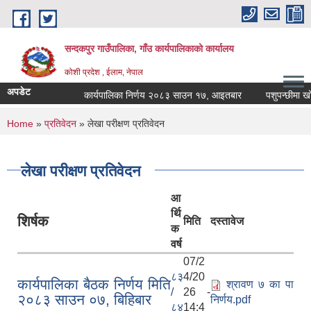
Skip to main content
सन्दकपुर गाउँपालिका, गाँउ कार्यपालिकाको कार्यालय
कोशी प्रदेश , ईलाम, नेपाल
अपडेट
कार्यपालिका निर्णय २०८३ साउन १७, आइतबार
पशुपन्छीमा खोप क
You are here
Home
»
प्रतिवेदन
» लेखा परीक्षण प्रतिवेदन
लेखा परीक्षण प्रतिवेदन
आ
र्थि
शिर्षक
मिति
दस्तावेज
क
वर्ष
07/2
८३
4/20
कार्यपालिका बैठक निर्णय मिति
श्रावण ७ का पा
/
26 -
२०८३ साउन ०७, बिहिबार
निर्णय.pdf
८४
14:4