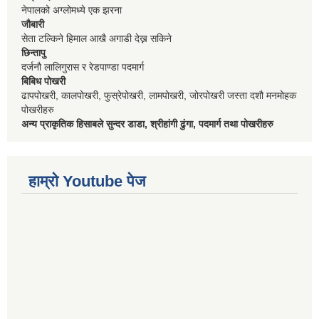
नेपालको अग्लोमध्ये एक झरना
जौबारी
सेता टल्किने हिमाल आखै अगाडी देख्न सकिने
छिन्तापु
दर्जनौ लालिगुरास र रेडपाण्डा पदमार्ग
बिबिध पोखरी
ढापपोखरी, कालपोखरी, फुस्रेपोखरी, लामपोखरी, जोरपोखरी जस्ता दशौ मनमोहक
पोखरीहरु
अन्य प्राकृतिक हिसाबले सुन्दर डाडा, श्रीहांगी ढुंगा, पदमार्ग तथा पोखरीहरु
हाम्रो Youtube पेज