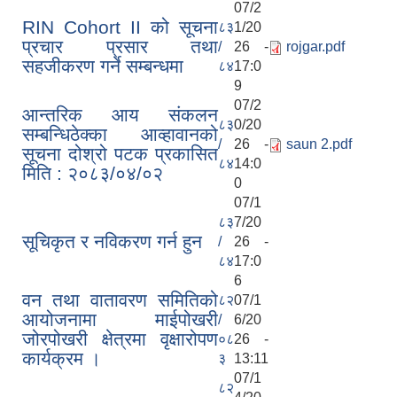
07/2
RIN Cohort II को सूचना
८३
1/20
प्रचार प्रसार तथा
/
26 -
rojgar.pdf
सहजीकरण गर्ने सम्बन्धमा
८४
17:0
9
07/2
आन्तरिक आय संकलन
८३
0/20
सम्बन्धिठेक्का आव्हावानको
/
26 -
saun 2.pdf
सूचना दोश्रो पटक प्रकासित
८४
14:0
मिति : २०८३/०४/०२
0
07/1
८३
7/20
सूचिकृत र नविकरण गर्न हुन
/
26 -
८४
17:0
6
वन तथा वातावरण समितिको
८२
07/1
आयोजनामा माईपोखरी
/
6/20
जोरपोखरी क्षेत्रमा वृक्षारोपण
०८
26 -
कार्यक्रम ।
३
13:11
07/1
८२