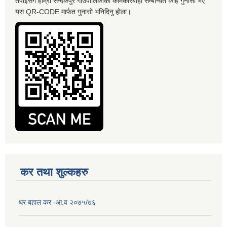
तपाईसँग हाम्रो सन्दकपुर गाँउपालिकाको कामकारबाही सम्बन्धित केहि गुनासो भए
यस QR-CODE मार्फत गुनासो भनिदिनु होला।
कर तथा शुल्कहरु
धर बहाल कर -आ.व २०७५/७६