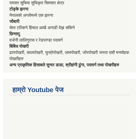
रामसर सुचिमा सुचिकृत सिमसार क्षेत्र
टोड्के झरना
नेपालको अग्लोमध्ये एक झरना
जौबारी
सेता टल्किने हिमाल आखै अगाडी देख्न सकिने
छिन्तापु
दर्जनौ लालिगुरास र रेडपाण्डा पदमार्ग
बिबिध पोखरी
ढापपोखरी, कालपोखरी, फुस्रेपोखरी, लामपोखरी, जोरपोखरी जस्ता दशौ मनमोहक
पोखरीहरु
अन्य प्राकृतिक हिसाबले सुन्दर डाडा, श्रीहांगी ढुंगा, पदमार्ग तथा पोखरीहरु
हाम्रो Youtube पेज