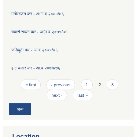
मनोरञ्जन कर - अा.व २०७५/७६
सवारी साधन कर - अा.व २०७५/७६
जडिबुटी कर - आ.व २०७५/७६
हाट बजार कर - आ.व २०७५/७६
Pages
« first
‹ previous
1
2
3
next ›
last »
अन्य
Location