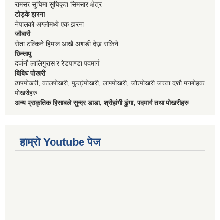
रामसर सुचिमा सुचिकृत सिमसार क्षेत्र
टोड्के झरना
नेपालको अग्लोमध्ये एक झरना
जौबारी
सेता टल्किने हिमाल आखै अगाडी देख्न सकिने
छिन्तापु
दर्जनौ लालिगुरास र रेडपाण्डा पदमार्ग
बिबिध पोखरी
ढापपोखरी, कालपोखरी, फुस्रेपोखरी, लामपोखरी, जोरपोखरी जस्ता दशौ मनमोहक
पोखरीहरु
अन्य प्राकृतिक हिसाबले सुन्दर डाडा, श्रीहांगी ढुंगा, पदमार्ग तथा पोखरीहरु
हाम्रो Youtube पेज