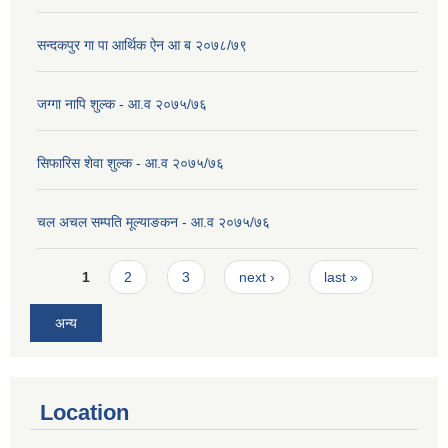
सन्दकपुर गा पा आर्थिक ऐन आ ब २०७८/७९
जग्गा नापि शुल्क - आ.व २०७५/७६
सिफारिस शेवा शुल्क - आ.व २०७५/७६
चल अचल सम्पति मूल्याङकन - आ.व २०७५/७६
Pages
1
2
3
next ›
last »
अन्य
Location