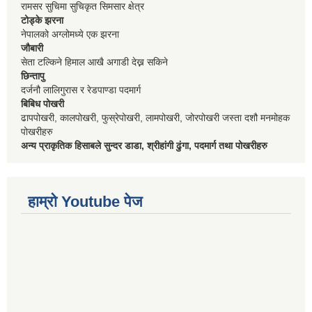
रामसर सुचिमा सुचिकृत सिमसार क्षेत्र
टोड्के झरना
नेपालको अग्लोमध्ये एक झरना
जौबारी
सेता टल्किने हिमाल आखै अगाडी देख्न सकिने
छिन्तापु
दर्जनौ लालिगुरास र रेडपाण्डा पदमार्ग
बिबिध पोखरी
ढापपोखरी, कालपोखरी, फुस्रेपोखरी, लामपोखरी, जोरपोखरी जस्ता दशौ मनमोहक
पोखरीहरु
अन्य प्राकृतिक हिसाबले सुन्दर डाडा, श्रीहांगी ढुंगा, पदमार्ग तथा पोखरीहरु
हाम्रो Youtube पेज