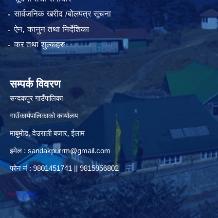
सार्वजनिक खरीद /बोलपत्र सूचना
ऐन, कानुन तथा निर्देशिका
कर तथा शुल्कहरु
सम्पर्क विवरण
सन्दकपुर गाउँपालिका
गाउँकार्यपालिकाको कार्यालय
माबुमोड, देउराली बजार, ईलाम
इमेल :
sandakpurrm@gmail.com
फोन नं : 9801451741 || 9815956802