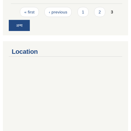
Pages
« first
‹ previous
1
2
3
अन्य
Location