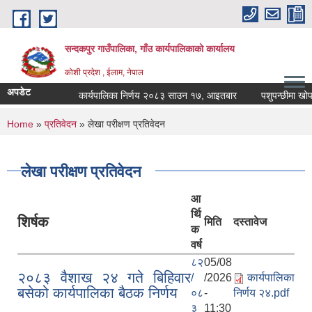
Skip to main content
सन्दकपुर गाउँपालिका, गाँउ कार्यपालिकाको कार्यालय
कोशी प्रदेश , ईलाम, नेपाल
अपडेट
कार्यपालिका निर्णय २०८३ साउन १७, आइतबार
पशुपन्छीमा खोप कार
You are here
Home
»
प्रतिवेदन
» लेखा परीक्षण प्रतिवेदन
लेखा परीक्षण प्रतिवेदन
आ
र्थि
शिर्षक
मिति
दस्तावेज
क
वर्ष
८२
05/08
२०८३ वैशाख २४ गते बिहिवार
/
/2026
कार्यपालिका
बसेको कार्यपालिका बैठक निर्णय
०८
-
निर्णय २४.pdf
३
11:30