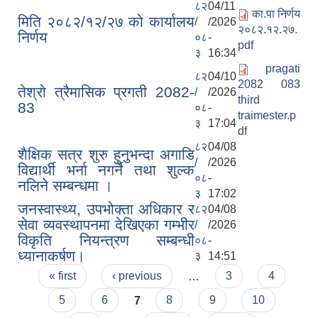
८२
04/11
का.पा निर्णय
मिति २०८२/१२/२७ को कार्यालय
/
/2026
२०८२.१२.२७.
निर्णय
०८
-
pdf
३
16:34
pragati
८२
04/10
2082 083
तेश्रो त्रैमासिक प्रगती 2082-
/
/2026
third
83
०८
-
traimester.p
३
17:04
df
८२
04/08
शैक्षिक सत्र शुरु हुनुभन्दा अगाडि
/
/2026
विद्यार्थी भर्ना नगर्ने तथा शुल्क
०८
-
नलिने सम्बन्धमा ।
३
17:02
जनस्वास्थ्य, उपभोक्ता अधिकार र
८२
04/08
सेवा व्यवस्थापनमा देखिएका गम्भीर
/
/2026
विकृति नियन्त्रण सम्बन्धी
०८
-
ध्यानाकर्षण।
३
14:51
Pages
« first
‹ previous
…
3
4
5
6
7
8
9
10