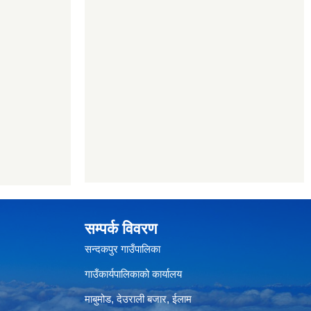
सम्पर्क विवरण
सन्दकपुर गाउँपालिका
गाउँकार्यपालिकाको कार्यालय
माबुमोड, देउराली बजार, ईलाम