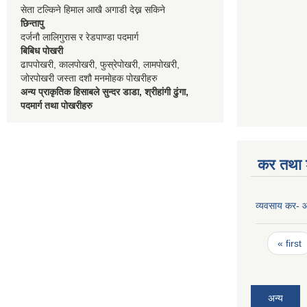
सेता टल्किने हिमाल आखै अगाडी देख्न सकिने
छिन्तापु
दर्जनौ लालिगुरास र रेडपाण्डा पदमार्ग
बिबिध पोखरी
ढापपोखरी, कालपोखरी, फुस्रेपोखरी, लामपोखरी,
जोरपोखरी जस्ता दशौ मनमोहक पोखरीहरु
अन्य प्राकृतिक हिसाबले सुन्दर डाडा, श्रीहांगी ढुंगा,
पदमार्ग तथा पोखरीहरु
कर तथा श
व्यवसाय कर-
Pages
« first
अन्य