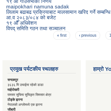
१९ औ गाउँसभाको निर्णय
maipokhari namuna sadak
लिलाम बढाबढ प्रक्रियाबाट मालसामान खरिद गर्ने सम्बन्
आ.व २०८३/०८४ को बजेट
१९ औँ अधिवेशन
विपद् समिति गठन तथा सञ्चालन
Pages
« first
‹ previous
प्रमुख पर्यटकीय स्थलहरु
हाम्रो 
सन्दकपुर
३६३६ मि उचाईमा रहेको डाडा
माईपोखरी
रामसर सुचिमा सुचिकृत सिमसार क्षेत्र
टोड्के झरना
नेपालको अग्लोमध्ये एक झरना
जौबारी