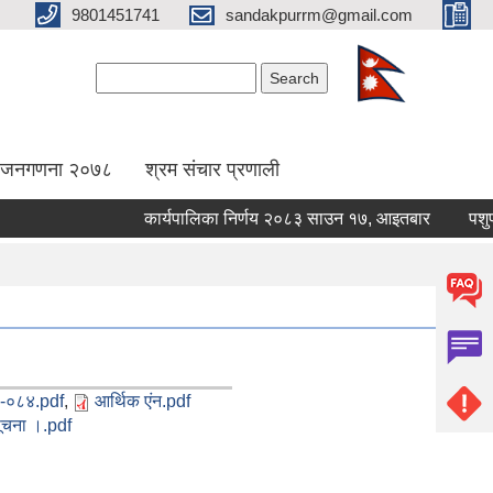
9801451741
sandakpurrm@gmail.com
Search form
Search
िय जनगणना २०७८
श्रम संचार प्रणाली
कार्यपालिका निर्णय २०८३ साउन १७, आइतबार
पशुपन्छी
३-०८४.pdf
,
आर्थिक एंन.pdf
 सूचना ।.pdf