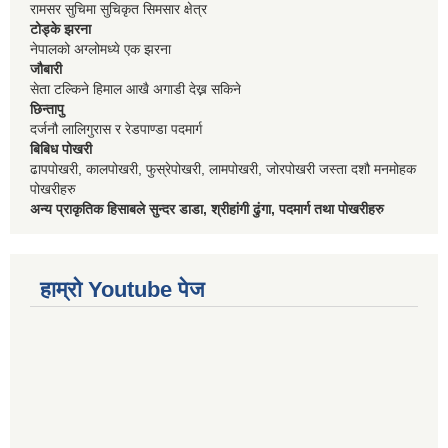
रामसर सुचिमा सुचिकृत सिमसार क्षेत्र
टोड्के झरना
नेपालको अग्लोमध्ये एक झरना
जौबारी
सेता टल्किने हिमाल आखै अगाडी देख्न सकिने
छिन्तापु
दर्जनौ लालिगुरास र रेडपाण्डा पदमार्ग
बिबिध पोखरी
ढापपोखरी, कालपोखरी, फुस्रेपोखरी, लामपोखरी, जोरपोखरी जस्ता दशौ मनमोहक
पोखरीहरु
अन्य प्राकृतिक हिसाबले सुन्दर डाडा, श्रीहांगी ढुंगा, पदमार्ग तथा पोखरीहरु
हाम्रो Youtube पेज