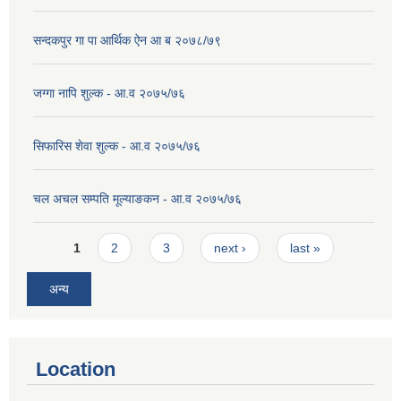
सन्दकपुर गा पा आर्थिक ऐन आ ब २०७८/७९
जग्गा नापि शुल्क - आ.व २०७५/७६
सिफारिस शेवा शुल्क - आ.व २०७५/७६
चल अचल सम्पति मूल्याङकन - आ.व २०७५/७६
Pages
1
2
3
next ›
last »
अन्य
Location